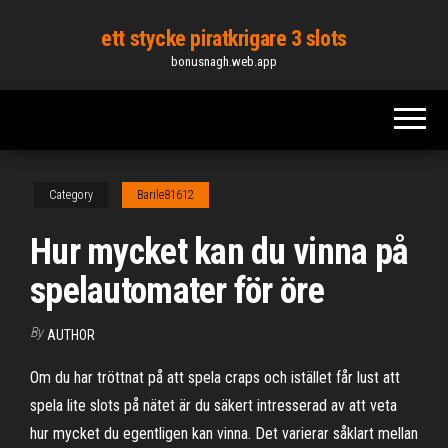
Skip
ett stycke piratkrigare 3 slots
to
bonusnagh.web.app
the
content
Category
Barile81612
Hur mycket kan du vinna på
spelautomater för öre
By
AUTHOR
Om du har tröttnat på att spela craps och istället får lust att
spela lite slots på nätet är du säkert intresserad av att veta
hur mycket du egentligen kan vinna. Det varierar såklart mellan