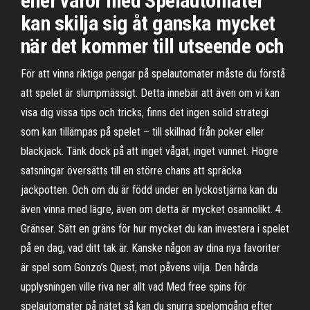
eller varor med Spelautomater
kan skilja sig åt ganska mycket
när det kommer till utseende och
För att vinna riktiga pengar på spelautomater måste du förstå
att spelet är slumpmässigt. Detta innebär att även om vi kan
visa dig vissa tips och tricks, finns det ingen solid strategi
som kan tillämpas på spelet – till skillnad från poker eller
blackjack. Tänk dock på att inget vågat, inget vunnet. Högre
satsningar översätts till en större chans att spräcka
jackpotten. Och om du är född under en lyckostjärna kan du
även vinna med lägre, även om detta är mycket osannolikt. 4.
Gränser. Sätt en gräns för hur mycket du kan investera i spelet
på en dag, vad ditt tak är. Kanske någon av dina nya favoriter
är spel som Gonzo’s Quest, mot påvens vilja. Den hårda
upplysningen ville riva ner allt vad Med free spins för
spelautomater på nätet så kan du snurra spelomgång efter