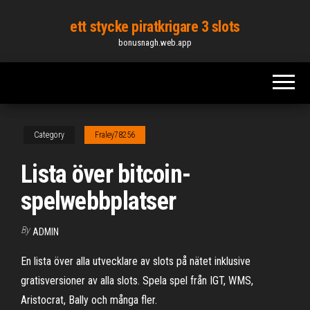
Skip
ett stycke piratkrigare 3 slots
to
bonusnagh.web.app
the
content
Category
Fraley78256
Lista över bitcoin-
spelwebbplatser
By
ADMIN
En lista över alla utvecklare av slots på nätet inklusive
gratisversioner av alla slots. Spela spel från IGT, WMS,
Aristocrat, Bally och många fler.