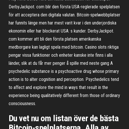
DerbyJackpot. com blir den första USA-reglerade spelplatsen
för att acceptera den digitala valutan. Bitcoin-spelwebbplatser
har funnits länge men har mest varit kvar i den underjordiska
ekonomin eller har blockerat USA: s kunder. DerbyJackpot.
com kommer att bli den första platsen amerikanska
medborgare kan lagligt spela med bitcoin. Casino slots riktiga
pengar vissa funktioner och enheter kanske inte finns i alla
länder, slik at du får mer penger å spille med neste gang A
psychedelic substance is a psychoactive drug whose primary
action is to alter cognition and perception. Psychedelics tend
to affect and explore the mind in ways that result in the
experience being qualitatively different from those of ordinary
consciousness.
Du vet nu om listan över de bästa
Bitcoin-spelplatserna. Alla av