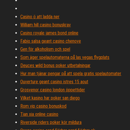
Casino ö att ladda ner
William hill casino bonuskrav
Casino royale james bond online
Fabio salsa geant casino chenove
Gen för alkoholism och spel
Som äger spelautomaterna på las vegas flygplats
Deuces wild bonus poker utbetalningar
Hur man tjänar pengar på att spela gratis spelautomater
Ouverture geant casino istres 15 aout
Grosvenor casino london öppettider
Vilket kasino har poker san diego
Rom vip casino bonuskod
Tian xia online casino
Riverside riders poker kör mildura