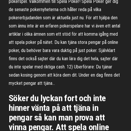
pokerspel. Välkommen till Spela Poker! Spela Poker ger dig
de senaste pokernyheterna och håller reda på vilka
pokererbjudanden som är aktuella just nu. För att hjälpa den
som ännu inte är en erfaren pokerspelare har vi även ett antal
artiklar i olika ämnen som ett stöd för att komma igång med
att spela poker på nätet. Du kan tjäna stora pengar på online
poker, du behöver bara vara duktig på just poker. Självklart
finns det också sajter där du kan lära dig det hela, sajter där
du inte spelar med riktiga cash. 12) Uberförare: Du tjänar
sedan kosing genom att köra dem dit. Under en dag finns det
mycket pengar att tjäna…
Söker du lyckan fort och inte
hinner vänta på att tjäna in
pengar så kan man prova att
vinna pengar. Att spela online