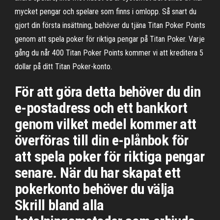
mycket pengar och spelare som finns i omlopp. Så snart du
gjort din första insättning, behöver du tjäna Titan Poker Points
genom att spela poker för riktiga pengar på Titan Poker. Varje
gång du når 400 Titan Poker Points kommer vi att kreditera 5
dollar på ditt Titan Poker-konto.
För att göra detta behöver du din
e-postadress och ett bankkort
genom vilket medel kommer att
överföras till din e-plånbok för
att spela poker för riktiga pengar
senare. När du har skapat ett
pokerkonto behöver du välja
Skrill bland alla