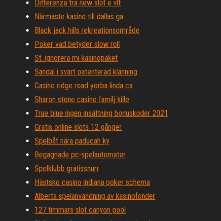
Differenza tra new slot e vlt
Närmaste kasino till dallas ga
Black jack hills rekreationsområde
Poker vad betyder slow roll
St. ignorera mi kasinopaket
Sandal i svart patenterad klänning
Casino ridge road yorba linda ca
Sharon stone casino familj kille
True blue ingen insättning bonuskoder 2021
Gratis online slots 12 gånger
Spelbåt nära paducah ky
Begagnade pc-spelautomater
Spelklubb gratissnurr
Hästsko casino indiana poker schema
Alberta spelanvändning av kasinofonder
127 timmars slot canyon pool