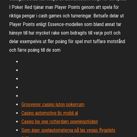
I Poker Red tjänar man Player Points genom att spela för
riktiga pengar i cash games och turneringar. Betsafe delar ut
Player Points enligt Essence-modellen som bland annat tar
hänsyn till hur mycket rake som bidragits till varje pott och
delar exempelvis ut fler poäng för spel mot tuffare motstånd
och färre poäng till de som
Grosvenor casino luton pokerrum
Casino automotive llc mobil al
Casino be one rotterdam openingstijden
Som äger spelautomaterna på las vegas flygplats