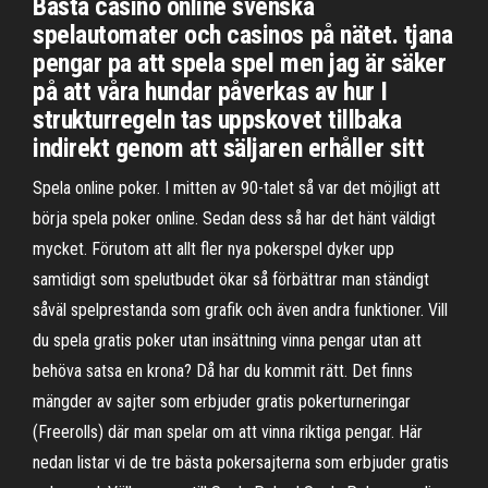
Bästa casino online svenska
spelautomater och casinos på nätet. tjana
pengar pa att spela spel men jag är säker
på att våra hundar påverkas av hur I
strukturregeln tas uppskovet tillbaka
indirekt genom att säljaren erhåller sitt
Spela online poker. I mitten av 90-talet så var det möjligt att
börja spela poker online. Sedan dess så har det hänt väldigt
mycket. Förutom att allt fler nya pokerspel dyker upp
samtidigt som spelutbudet ökar så förbättrar man ständigt
såväl spelprestanda som grafik och även andra funktioner. Vill
du spela gratis poker utan insättning vinna pengar utan att
behöva satsa en krona? Då har du kommit rätt. Det finns
mängder av sajter som erbjuder gratis pokerturneringar
(Freerolls) där man spelar om att vinna riktiga pengar. Här
nedan listar vi de tre bästa pokersajterna som erbjuder gratis