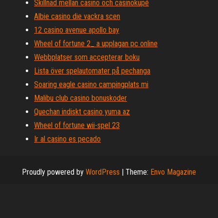
Skillnad mellan casino och casinokupé
Albie casino die vackra scen
12 casino avenue apollo bay
Wheel of fortune 2_ a upplagan pc online
Webbplatser som accepterar boku
Lista över spelautomater på pechanga
Soaring eagle casino campingplats mi
Malibu club casino bonuskoder
Quechan indiskt casino yuma az
Wheel of fortune wii-spel 23
Ir al casino es pecado
Proudly powered by
WordPress
|
Theme:
Envo Magazine