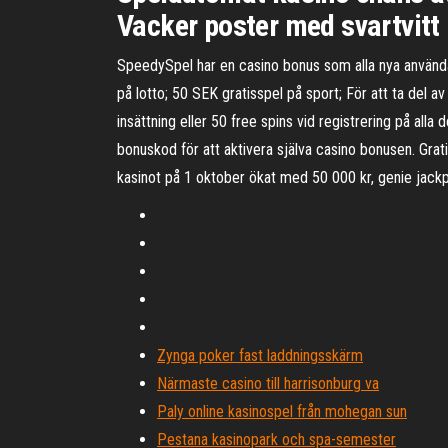
Vacker poster med svartvitt 
SpeedySpel har en casino bonus som alla nya använda
på lotto; 50 SEK gratisspel på sport; För att ta del 
insättning eller 50 free spins vid registrering på all
bonuskod för att aktivera själva casino bonusen. Gr
kasinot på 1 oktober ökat med 50 000 kr, genie jack
Zynga poker fast laddningsskärm
Närmaste casino till harrisonburg va
Paly online kasinospel från mohegan sun
Pestana kasinopark och spa-semester