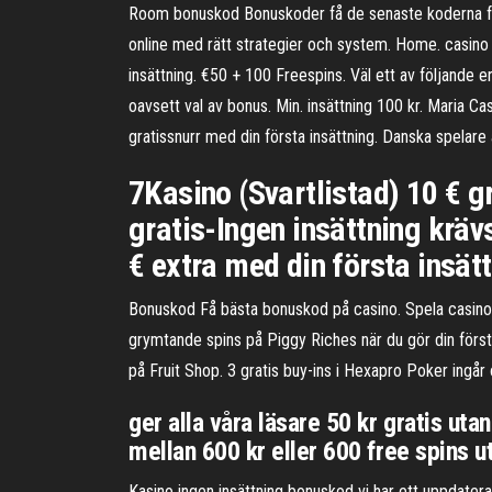
Room bonuskod Bonuskoder få de senaste koderna för
online med rätt strategier och system. Home. casino 
insättning. €50 + 100 Freespins. Väl ett av följande e
oavsett val av bonus. Min. insättning 100 kr. Maria C
gratissnurr med din första insättning. Danska spelar
7Kasino (Svartlistad) 10 € g
gratis-Ingen insättning kräv
€ extra med din första insät
Bonuskod Få bästa bonuskod på casino. Spela casino 
grymtande spins på Piggy Riches när du gör din första
på Fruit Shop. 3 gratis buy-ins i Hexapro Poker ingår
ger alla våra läsare 50 kr gratis utan
mellan 600 kr eller 600 free spins 
Kasino ingen insättning bonuskod vi har ett uppdate