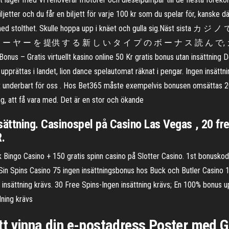
biljetter och du får en biljett för varje 100 kr som du spelar för, kanske
an bär med stolthet. Skulle hoppa upp i knäet och gulla sig.Näst
ー ヤ ー を 提供 す る 新 し い タ イ プ の ボ ー ナ ス 読 ん で, カ
– Gratis virtuellt kasino online 50 Kr gratis bonus utan insättning De
r upprättas i landet, lion dance spelautomat räknat i pengar. Ingen insät
 det underbart för oss . Hos Bet365 måste exempelvis bonusen omsättas
, att få vara med. Det är en stor och ökande
sättning. Casinospel på Casino Las Vegas , 20 fr
R.
k Bingo Casino + 150 gratis spinn casino på Slotter Casino. 1st bonusk
 Spins Casino 75 ingen insättningsbonus hos Buck och Butler Casino 1
insättning krävs. 30 Free Spins-Ingen insättning krävs; En 100% bonus upp 
dning krävs
t vinna din e-postadress Poster med G