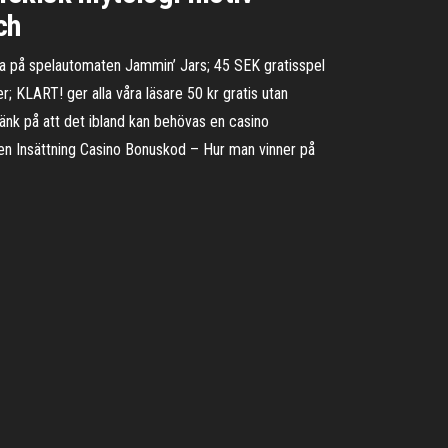
ch
da på spelautomaten Jammin’ Jars; 45 SEK gratisspel
; KLART! ger alla våra läsare 50 kr gratis utan
 Tänk på att det ibland kan behövas en casino
gen Insättning Casino Bonuskod – Hur man vinner på