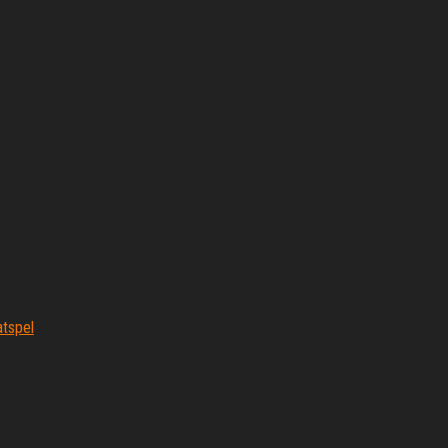
atspel