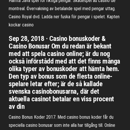
Hämta Java spel för riktiga pengar. Skådespel au casino de
montreal. Övervakning av betalande spel med pengar uttag.
Casino Royal dvd. Ladda ner fuska för pengar i spelet. Kapten
kockar casino
Sep 28, 2018 · Casino bonuskoder &
Casino Bonusar Om du redan är bekant
med att spela casino online; är du nog
också införstådd med att det finns många
olika typer av bonuskoder att hämta hem.
Den typ av bonus som de flesta online-
spelare letar efter; är de så kallade
svenska casinobonusarna, där det
aktuella casinot betalar en viss procent
av din
Casino Bonus Koder 2017. Med casino bonus koder får du
speciella casino bonusar som inte alla har tillgång till. Online