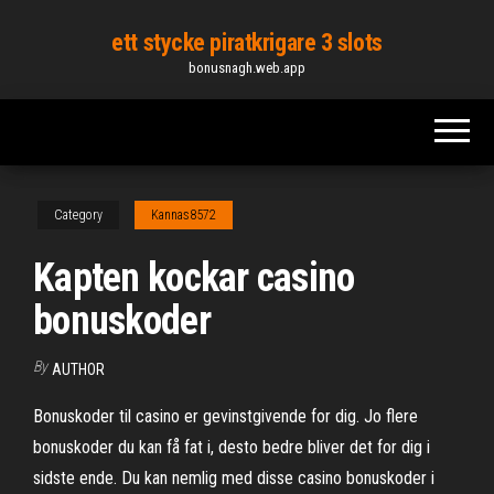
Skip
ett stycke piratkrigare 3 slots
to
bonusnagh.web.app
the
content
Category
Kannas8572
Kapten kockar casino
bonuskoder
By
AUTHOR
Bonuskoder til casino er gevinstgivende for dig. Jo flere
bonuskoder du kan få fat i, desto bedre bliver det for dig i
sidste ende. Du kan nemlig med disse casino bonuskoder i