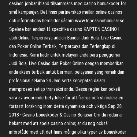
casinon jobbar ibland tillsammans med casino bonuskoder för
små kampanjer. Det finns partnerskap mellan online casinos
och informations hemsidor såsom www.topcasinobonusar.se.
Spelare kan endast få specifika casino KAPTEN CASINO I
Judi Online Terpercaya adalah Bandar Judi Bola, Live Casino
dan Poker Online Terbaik, Terpercaya dan Terlengkap di
Indonesia. Kami hadir untuk melayani anda para penggemar
Judi Bola, Live Casino dan Poker Online dengan memberikan
anda akses terbaik untuk bermain, pelayanan yang ramah dan
profesional selama 24 Jam serta kecepatan dalam
memproses setiap transaksi anda. Dessa regler kan också
vara av avgörande betydelse för att främja och stimulera en
fortsatt forskning inom detta dynamiska och viktiga Sep 28,
2018 · Casino bonuskoder & Casino Bonusar Om du redan är
bekant med att spela casino online; är du nog också
införstådd med att det finns många olika typer av bonuskoder