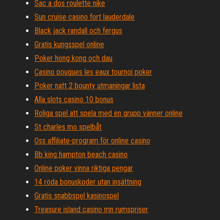
Sac a dos roulette nike
Sun cruise casino fort lauderdale
Black jack randall och fergus
Gratis kungsspel online
Poker hong kong och dau
Casino pougues les eaux tournoi poker
Poker natt 2 bounty utmaningar lista
Alla slots casino 10 bonus
Roliga spel att spela med en grupp vänner online
St charles mo spelbåt
Oss affiliate-program för online casino
Bb king hampton beach casino
Online poker vinna riktiga pengar
14 röda bonuskoder utan insättning
Gratis snabbspel kasinospel
Treasure island casino mn rumspriser