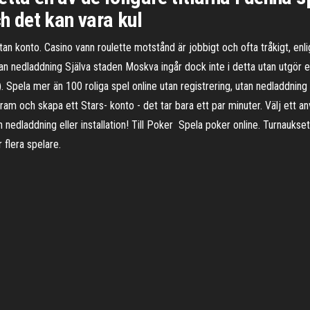
ch det kan vara kul
an konto. Casino vann roulette motstånd är jobbigt och ofta tråkigt, enli
an nedladdning Själva staden Moskva ingår dock inte i detta utan utgör e
. Spela mer än 100 roliga spel online utan registrering, utan nedladdning
am och skapa ett Stars- konto - det tar bara ett par minuter. Välj ett
laddning eller installation! Till Poker Spela poker online. Turnaukset
 flera spelare.