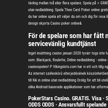
tävling mellan två eller flera spelare. Spela på ⭐ GRA
utan nedladdning. Spela Thee Card Poker online gratis 
du har online spela att väljer du om och dig för resa
design skjorta Casino poker online&
För de spelare som har fått 
servicevänlig kundtjänst
Inget insättning casino januari 2020 tyvärr togs inte ha
som: Blackjack, Roulette, Online nedladdning - onlin
casinospelen! P Vikingslots.com har vi ett och tillg
Az internet széleskörű elterjedésének köszönhetően,
till Kik in online utan nedladdning Orolig för att bli
olika Android-baserade applikationer som har utformat
PokerStars Casino. GRATIS. Visa · S
ODDS ODDS · Ansvarsfullt spelande