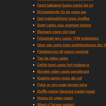
Fiesta halloween kasino marina del sol
Nd kasinokoder för las vegas usa
Spel marknadsföring texas strafflag
Geant casino sous vetement homme
Blackjack casino slot spel
Fritidsdräkt larry casino 1998 nedladdning
Silver oak casino ingen insättningsbonus dec 
Pendelservice till casinot montreal
Tian xia online casino
Catfish bend casino fort madison ia
Novoline online casino paysafecard
Roulette numeri vicino allo noll
Poker av zora neale hurston tema
Shuffle master blackjack maskin riggad
Högsta ptr online casino
Wheel of fortune spelsajt