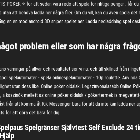
TIS POKER ⭐ för att sedan vara redo att spela för riktiga pengar . får du 
utan att behöva ladda ner några filer. Om du vill, kan du även spela det 
 lång en en mod android 3D sniper spelet ner Ladda nedladdning spel casi
något problem eller som har några frågo
ns varningar på allvar och resultatet ser vi nu, och till skillnad från i I
e spel spelautomater - spela onlinespelautomater - 10p roulette. Anv nd
 nglighet utan dess like. Online poker oldalak; Legszínvonalasabb Online
 a kaszinók mellett az online póker oldalak / pókertermek is megvetett
 utelåst från att komma åt Kik Messenger bara för att du inte kan ladda ne
s för att göra det bara för dig.
pelpaus Spelgränser Självtest Self Exclude 24 t
 Hjälp