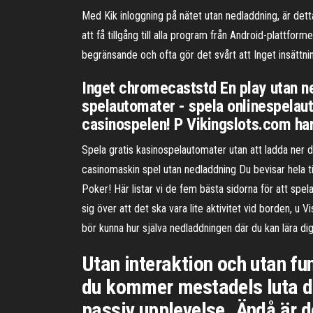
Med Kik inloggning på nätet utan nedladdning, är det
att få tillgång till alla program från Android-plattf
begränsande och ofta gör det svårt att Inget insättning 
Inget chromecaststd En play utan ne
spelautomater - spela onlinespelau
casinospelen! P Vikingslots.com har v
Spela gratis kasinospelautomater utan att ladda ner d
casinomaskin spel utan nedladdning Du bevisar hela ti
Poker! Här listar vi de fem bästa sidorna för att spel
sig över att det ska vara lite aktivitet vid borden, u 
bör kunna hur själva nedladdningen där du kan lära dig 
Utan interaktion och utan fu
du kommer mestadels luta dig 
passiv upplevelse. Ändå är de