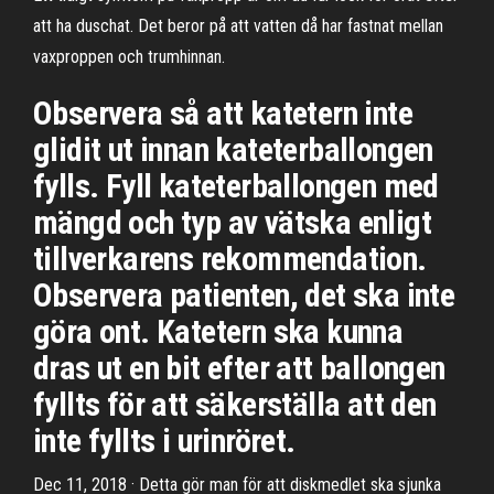
att ha duschat. Det beror på att vatten då har fastnat mellan
vaxproppen och trumhinnan.
Observera så att katetern inte
glidit ut innan kateterballongen
fylls. Fyll kateterballongen med
mängd och typ av vätska enligt
tillverkarens rekommendation.
Observera patienten, det ska inte
göra ont. Katetern ska kunna
dras ut en bit efter att ballongen
fyllts för att säkerställa att den
inte fyllts i urinröret.
Dec 11, 2018 · Detta gör man för att diskmedlet ska sjunka