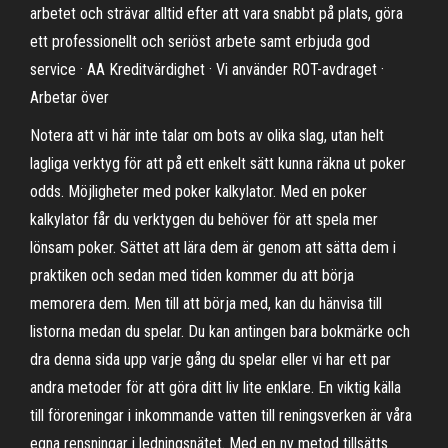
arbetet och strävar alltid efter att vara snabbt på plats, göra
ett professionellt och seriöst arbete samt erbjuda god
service · AA Kreditvärdighet · Vi använder ROT-avdraget ·
Arbetar över
Notera att vi här inte talar om bots av olika slag, utan helt
lagliga verktyg för att på ett enkelt sätt kunna räkna ut poker
odds. Möjligheter med poker kalkylator. Med en poker
kalkylator får du verktygen du behöver för att spela mer
lönsam poker. Sättet att lära dem är genom att sätta dem i
praktiken och sedan med tiden kommer du att börja
memorera dem. Men till att börja med, kan du hänvisa till
listorna medan du spelar. Du kan antingen bara bokmärke och
dra denna sida upp varje gång du spelar eller vi har ett par
andra metoder för att göra ditt liv lite enklare. En viktig källa
till föroreningar i inkommande vatten till reningsverken är våra
egna rensningar i ledningsnätet. Med en ny metod tillsätts