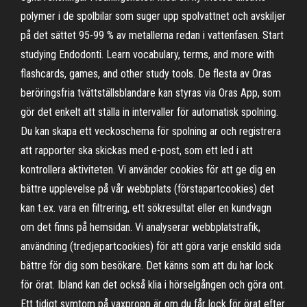
polymer i de spolbilar som suger upp spolvattnet och avskiljer
på det sättet 95-99 % av metallerna redan i vattenfasen. Start
studying Endodonti. Learn vocabulary, terms, and more with
flashcards, games, and other study tools. De flesta av Oras
beröringsfria tvättställsblandare kan styras via Oras App, som
gör det enkelt att ställa in intervaller för automatisk spolning.
Du kan skapa ett veckoschema för spolning ar och registrera
att rapporter ska skickas med e-post, som ett led i att
kontrollera aktiviteten. Vi använder cookies för att ge dig en
bättre upplevelse på vår webbplats (förstapartcookies) det
kan t.ex. vara en filtrering, ett sökresultat eller en kundvagn
om det finns på hemsidan. Vi analyserar webbplatstrafik,
användning (tredjepartcookies) för att göra varje enskild sida
bättre för dig som besökare. Det känns som att du har lock
för örat. Ibland kan det också klia i hörselgången och göra ont.
Ett tidigt symtom på vaxpropp är om du får lock för örat efter