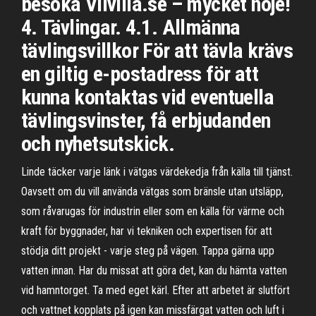
besöka Viivilla.se – mycket nöje!
4. Tävlingar. 4.1. Allmänna
tävlingsvillkor För att tävla krävs
en giltig e-postadress för att
kunna kontaktas vid eventuella
tävlingsvinster, få erbjudanden
och nyhetsutskick.
Linde täcker varje länk i vätgas värdekedja från källa till tjänst.
Oavsett om du vill använda vätgas som bränsle utan utsläpp,
som råvarugas för industrin eller som en källa för värme och
kraft för byggnader, har vi tekniken och expertisen för att
stödja ditt projekt - varje steg på vägen. Tappa gärna upp
vatten innan. Har du missat att göra det, kan du hämta vatten
vid hamntorget. Ta med eget kärl. Efter att arbetet är slutfört
och vattnet kopplats på igen kan missfärgat vatten och luft i