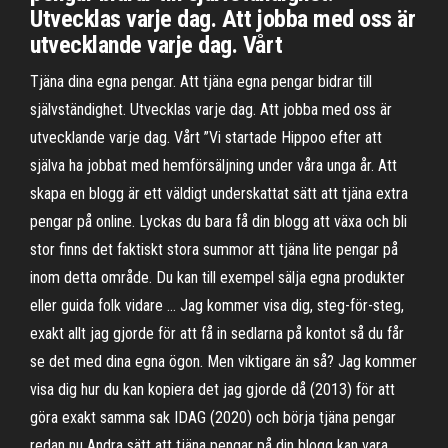
Utvecklas varje dag. Att jobba med oss är
utvecklande varje dag. Vårt
Tjäna dina egna pengar. Att tjäna egna pengar bidrar till
självständighet. Utvecklas varje dag. Att jobba med oss är
utvecklande varje dag. Vårt ”Vi startade Hippoo efter att
själva ha jobbat med hemförsäljning under våra unga år. Att
skapa en blogg är ett väldigt underskattat sätt att tjäna extra
pengar på online. Lyckas du bara få din blogg att växa och bli
stor finns det faktiskt stora summor att tjäna lite pengar på
inom detta område. Du kan till exempel sälja egna produkter
eller guida folk vidare … Jag kommer visa dig, steg-för-steg,
exakt allt jag gjorde för att få in sedlarna på kontot så du får
se det med dina egna ögon. Men viktigare än så? Jag kommer
visa dig hur du kan kopiera det jag gjorde då (2013) för att
göra exakt samma sak IDAG (2020) och börja tjäna pengar
redan nu Andra sätt att tjäna pengar på din blogg kan vara