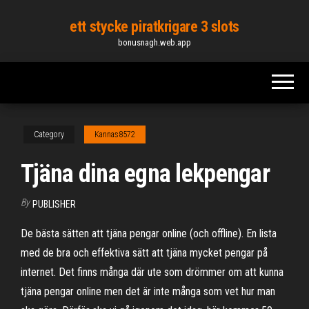
Skip
ett stycke piratkrigare 3 slots
to
bonusnagh.web.app
the
content
Category
Kannas8572
Tjäna dina egna lekpengar
By
PUBLISHER
De bästa sätten att tjäna pengar online (och offline). En lista
med de bra och effektiva sätt att tjäna mycket pengar på
internet. Det finns många där ute som drömmer om att kunna
tjäna pengar online men det är inte många som vet hur man