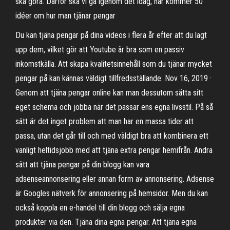
ska göra. Därför ska vi gå igenom det idag, här kommer 50
idéer om hur man tjänar pengar
Du kan tjäna pengar på dina videos i flera år efter att du lagt
upp dem, vilket gör att Youtube är bra som en passiv
inkomstkälla. Att skapa kvalitetsinnehåll som du tjänar mycket
pengar på kan kännas väldigt tillfredsställande. Nov 16, 2019 ·
Genom att tjäna pengar online kan man dessutom sätta sitt
eget schema och jobba när det passar ens egna livsstil. På så
sätt är det inget problem att man har en massa tider att
passa, utan det går till och med väldigt bra att kombinera ett
vanligt heltidsjobb med att tjäna extra pengar hemifrån. Andra
sätt att tjäna pengar på din blogg kan vara
adsenseannonsering eller annan form av annonsering. Adsense
är Googles nätverk för annonsering på hemsidor. Men du kan
också koppla en e-handel till din blogg och sälja egna
produkter via den. Tjäna dina egna pengar. Att tjäna egna