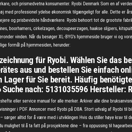
verkare, och prismedvetna konsumenter. Ryobi Denmark Som en af verden
øj med professionel ydelse økonomisk tilgængeligt for alle. Dette er år
usejere og prisbevidste håndværkere. Ryobi behoort tot de grootste fabr
es, boorhamers, cirkelzagen, decoupeerzagen, haakse slijpers, kitspui
eronder vinden. Når du besøger XL-BYG's hjemmeside bruger vi og vores 
ellige formål på hjemmesiden, herunder:
lzeichnung für Ryobi. Wählen Sie das be
erätes aus und bestellen Sie einfach onl
 Lager für Sie bereit. Häufig benötigte
Suche nach: 5131035596 Hersteller: Ry
hefte eller service manual for alle merker. Arkiver alle dine bruksanvisn
visninger i PDF. Annoncer med Ryobi på DBA. Stort udvalg af Ryobi til bill
– sørger alltid for å være med i utviklingen Hvis du stiller høye krav til 
du mulighet til å ta fatt på prosjektene dine – fra oppussing til hagear