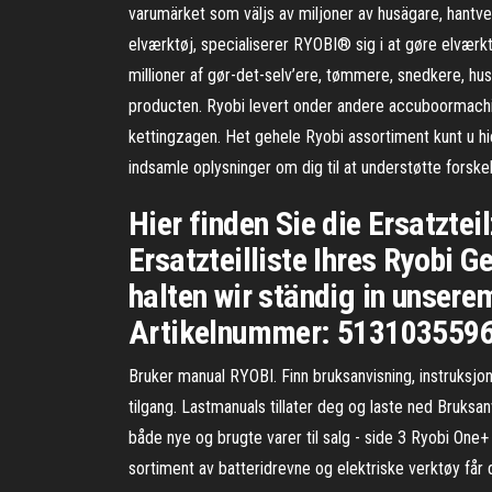
varumärket som väljs av miljoner av husägare, hant
elværktøj, specialiserer RYOBI® sig i at gøre elværkt
millioner af gør-det-selv’ere, tømmere, snedkere, h
producten. Ryobi levert onder andere accuboormachin
kettingzagen. Het gehele Ryobi assortiment kunt u hi
indsamle oplysninger om dig til at understøtte forsk
Hier finden Sie die Ersatztei
Ersatzteilliste Ihres Ryobi G
halten wir ständig in unserem
Artikelnummer: 5131035596 
Bruker manual RYOBI. Finn bruksanvisning, instruksjons
tilgang. Lastmanuals tillater deg og laste ned Bruksan
både nye og brugte varer til salg - side 3 Ryobi One+ 
sortiment av batteridrevne og elektriske verktøy får 