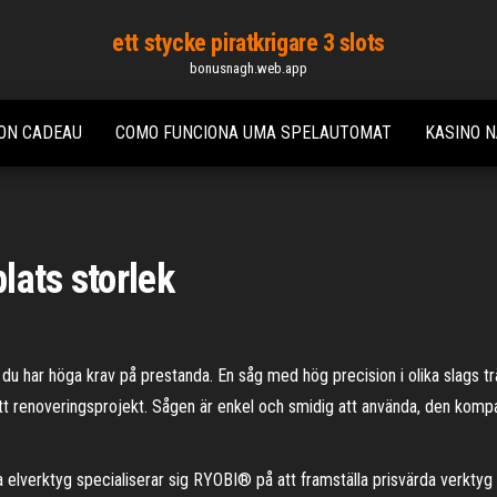
ett stycke piratkrigare 3 slots
bonusnagh.web.app
ON CADEAU
COMO FUNCIONA UMA SPELAUTOMAT
KASINO N
lats storlek
har höga krav på prestanda. En såg med hög precision i olika slags trä oc
ill ditt renoveringsprojekt. Sågen är enkel och smidig att använda, den komp
a elverktyg specialiserar sig RYOBI® på att framställa prisvärda verkt