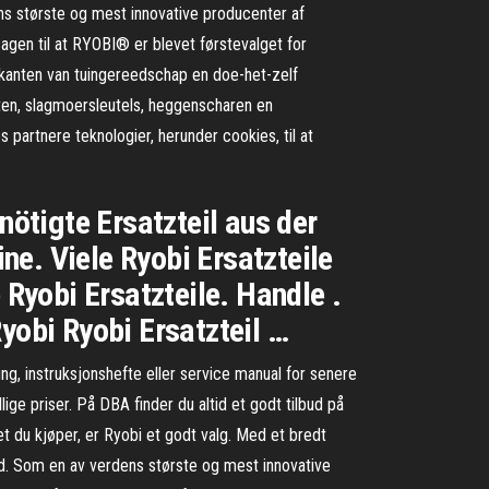
s største og mest innovative producenter af
sagen til at RYOBI® er blevet førstevalget for
ikanten van tuingereedschap en doe-het-zelf
ten, slagmoersleutels, heggenscharen en
partnere teknologier, herunder cookies, til at
nötigte Ersatzteil aus der
ine. Viele Ryobi Ersatzteile
 Ryobi Ersatzteile. Handle .
obi Ryobi Ersatzteil …
ing, instruksjonshefte eller service manual for senere
ige priser. På DBA finder du altid et godt tilbud på
det du kjøper, er Ryobi et godt valg. Med et bredt
beid. Som en av verdens største og mest innovative