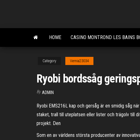
Skip
to
the
content
HOME
CASINO MONTROND LES BAINS B
Category
Vernia23034
Ryobi bordssåg geringsp
By
ADMIN
Ryobi EMS216L kap och gersåg är en smidig såg när du 
staket, trall till uteplatsen eller lister och trägolv t
projekt. Den
Som en av världens största producenter av innovativ