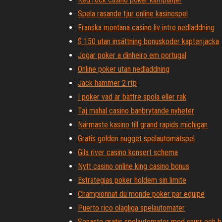
Spela rasande tjur online kasinospel
Franska montana casino liv intro nedladdning
$ 150 utan insättning bonuskoder kaptenjacka
Jogar poker a dinheiro em portugal
Online poker utan nedladdning
Jack hammer 2 rtp
I poker vad är bättre spola eller rak
Taj mahal casino banbrytande nyheter
Närmaste kasino till grand rapids michigan
Gratis golden nugget spelautomatspel
Gila river casino konsert schema
Nytt casino online king casino bonus
Estrategias poker holdem sin limite
Championnat du monde poker par equipe
Puerto rico olagliga spelautomater
Senaste gratis spelautomater med snurr och 