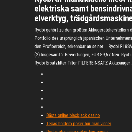
elektriska samt bensindrivna
elverktyg, trädgårdsmaskiner
Ryobi gehört zu den größten Akkugeräteherstellern 
Portfolio des ursprünglich japanischen Unternehme
den Profibereich, erkennbar an seiner … Ryobi R18S
(2) Insgesamt 2 Bewertungen, EUR 89,67 Neu. Ryobi
Ryobi Ersatzfilter Filter FILTEREINSATZ Akkusauger
Bästa online blackjack casino
Texas holdem poker hur man vinner
Red rock casino poker kampanjer