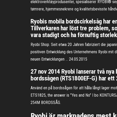
elektroverktøyprodusenter, spesialiserer RYOBI® seg 
tømrere, hjemmesnekrere og kvalitetsbevisste håndv
Ryobis mobila bordscirkelsåg har en
Tillverkaren har löst tre problem, 
vara stadigt och ha förnuftig storle
Ryobi Shop. Seit etwa 20 Jahren fabriziert die japan
positiven Entwicklung des Unternehmens Ryobi mit de
neuen Entwicklungen … 24.05.2015
27 nov 2014 Ryobi lanserar två nya 
bordssågen (RTS1800EF-G) har ett 2
Använd en på bordssågen för att hålla långt lager mot 
ETS1825, the answer is "Yes and No" I bo KON
254M BORDSSÅG.
Ryobi är marknadens mest k