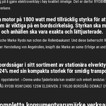
på å gjøre elektroverktøy i høy kvalitet rimelige. Det er derfor RYOBI® 
erkere.
 motor på 1800 watt med tillräcklig styrka för at
som är viktiga på en bordscirkelsåg. Styrkan ska 
k och anhållen ska vara exakta och lättjusterade.
ische Marke Ryobi nun schon die Rollenbaukunst. Und diese beherrscht R
r Herstellung von Angelrollen, knüpft die Marke an seine Erfolge an und
bordssågar i sitt sortiment av stationära elver
4% med sin kompakta storlek för smidig transpor
rippstaketet. ○Denna unika fjäderbräda kan snabbt och enkelt anslutas til
TURSÅG RYOBI RSW1240G 125W ELDRIVEN. 2 195,00 BORDSÅG DEWALT
ompletta konsumentvarumärke verksam