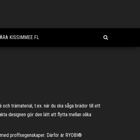
ÄRA KISSIMMEE FL
h trämaterial, t.ex. när du ska såga brädor till ett
akta designen gör den lätt att flytta mellan olika
yg med proffsegenskaper. Därför är RYOBI®