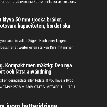
er det foretrukne merket for millioner av huseiere,
t klyva 50 mm tjocka brädor.
motsvara kapaciteten, bordet ska
yobi auch in vollen Zügen. Nach einer langen
 beschreitet weiter einen starken Kurs mit immer
ktyg. Kompakt men mäktig: Den nya
t och lätta användning.
l en geringsplats eller t-plats. If you have a Ryobi
 DWE7492 250MM 230V STATIV METABO TILL TSU
 inom batteridrivna,